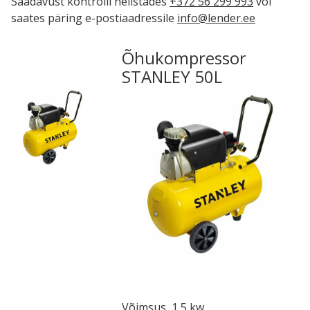
Saadavust kontrolli helistades
+372 56 299 993
või
saates päring e-postiaadressile
info@lender.ee
Õhukompressor
STANLEY 50L
Võimsus 1,5 kw