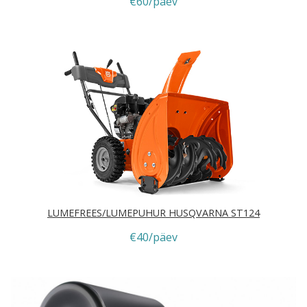
€60/päev
LUMEFREES/LUMEPUHUR HUSQVARNA ST124
€40/päev