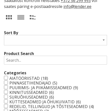
Saadavust kontrolli helistades
+372 56 299 993
või
saates päring e-postiaadressile
info@lender.ee
Sort By
Product Search
Categories
AIATÖÖRIISTAD
(18)
PINNASETIHENDAJAD
(5)
PUURIMIS- JA PIIKAMISSEADMED
(9)
KINNITUSSEADMED
(6)
SURUÕHUSEADMED
(6)
KÜTTESEADMED JA ÕHUKUIVATID
(6)
REDELID, TELLINGUD JA TÕSTESEADMED
(4)