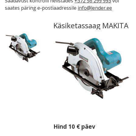
Saadavust kontrolli helistades
+372 56 299 993
või
saates päring e-postiaadressile
info@lender.ee
Käsiketassaag MAKITA
Hind 10 € päev