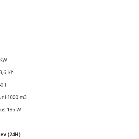
 KW
,6 l/h
0 l
uni 1000 m3
sus 186 W
äev (24H)