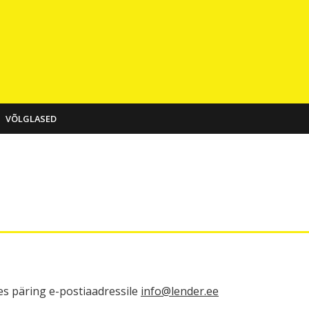
VÕLGLASED
es päring e-postiaadressile
info@lender.ee