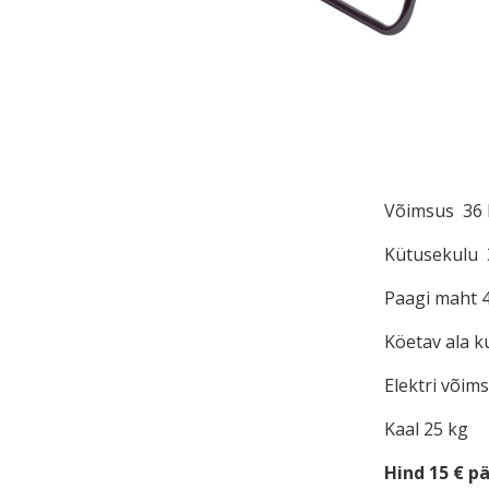
Võimsus 36
Kütusekulu 3
Paagi maht 4
Köetav ala k
Elektri võim
Kaal 25 kg
Hind 15 € p