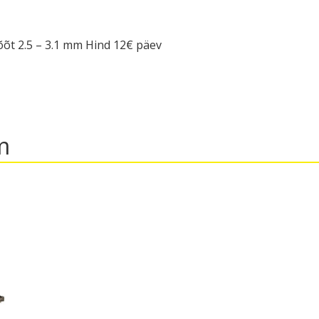
õt 2.5 – 3.1 mm Hind 12€ päev
m