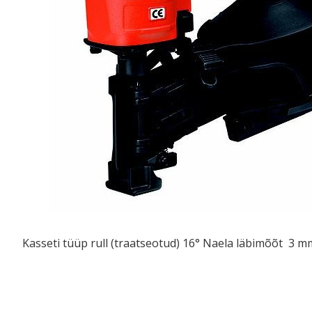
Kasseti tüüp rull (traatseotud) 16° Naela läbimõõt 3 