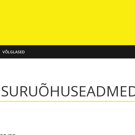
VÕLGLASED
:
SURUÕHUSEADME